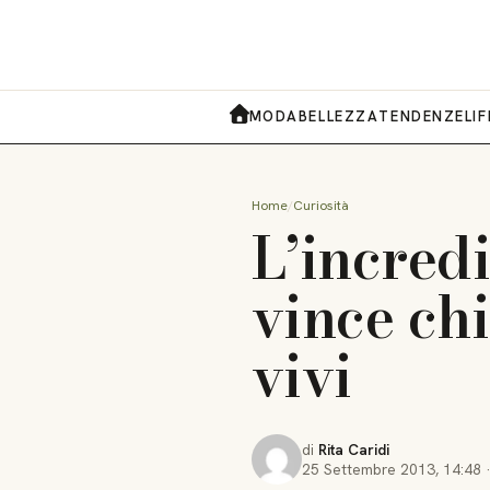
MODA
BELLEZZA
TENDENZE
LI
HOME
Home
Curiosità
L’incredi
vince ch
vivi
di
Rita Caridi
25 Settembre 2013
,
14:48