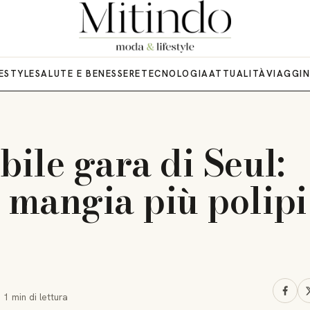
FESTYLE
SALUTE E BENESSERE
TECNOLOGIA
ATTUALITÀ
VIAGGI
bile gara di Seul:
i mangia più polipi
·
1 min
di lettura