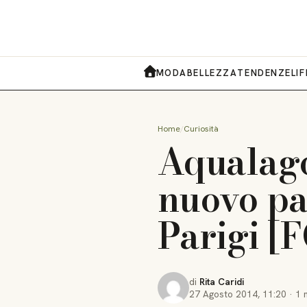
MODA
BELLEZZA
TENDENZE
LI
HOME
Home
Curiosità
Aqualago
nuovo pa
Parigi [
di
Rita Caridi
27 Agosto 2014
,
11:20
·
1 