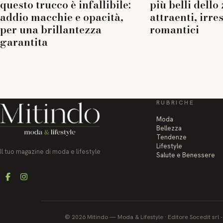
questo trucco è infallibile:
più belli dello
addio macchie e opacità,
attraenti, irres
per una brillantezza
romantici
garantita
RUBRICHE
Moda
Bellezza
Tendenze
Lifestyle
Il tuo magazine di moda e lifestyle
Salute e Benessere
Facebook
Instagram
©
2026
Mitindo
—
Moda & Lifestyle
·
Editore Socedit srl