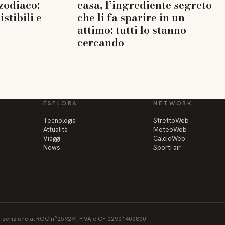
 zodiaco:
casa, l’ingrediente segreto
istibili e
che li fa sparire in un
attimo: tutti lo stanno
cercando
ESPLORA
NETWORK
Tecnologia
StrettoWeb
Attualità
MeteoWeb
Viaggi
CalcioWeb
News
SportFair
 - iscrizione al ROC n°25929 | PIVA e CF 02901400800