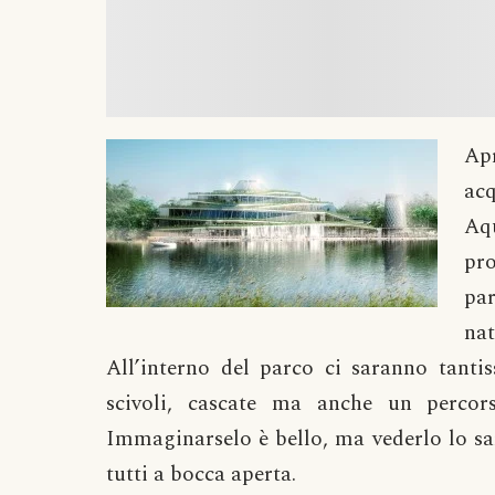
Ap
ac
Aq
pro
pa
na
All’interno del parco ci saranno tantis
scivoli, cascate ma anche un percors
Immaginarselo è bello, ma vederlo lo sar
tutti a bocca aperta.