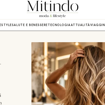
ifestyle
FESTYLE
SALUTE E BENESSERE
TECNOLOGIA
ATTUALITÀ
VIAGGI
l
i
n