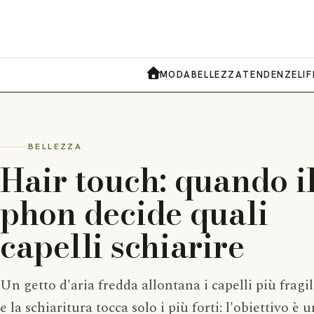
Mitindo - Moda & L
MODA
BELLEZZA
TENDENZE
LI
HOME
BELLEZZA
Hair touch: quando i
phon decide quali
capelli schiarire
Un getto d'aria fredda allontana i capelli più fragil
e la schiaritura tocca solo i più forti: l'obiettivo è u