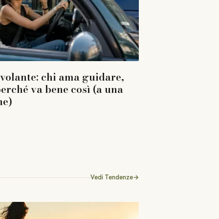
volante: chi ama guidare,
perché va bene così (a una
ne)
Vedi
Tendenze
→