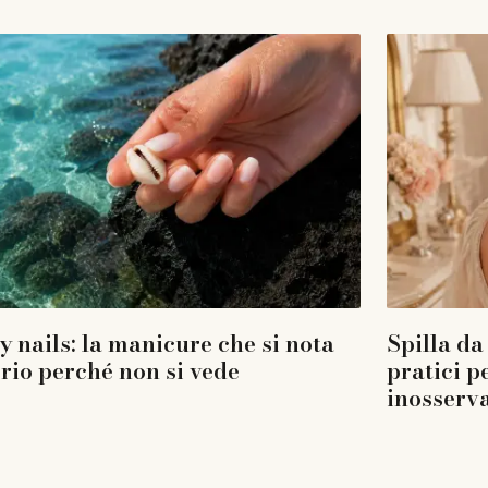
y nails: la manicure che si nota
Spilla da 
rio perché non si vede
pratici p
inosserv