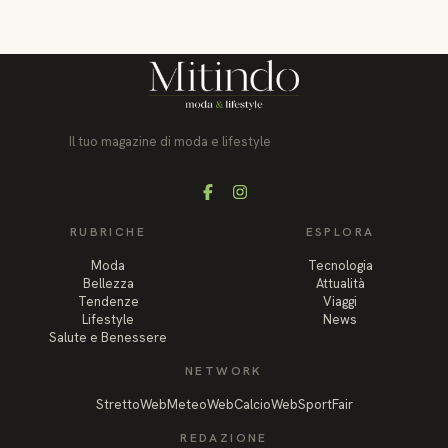
Il tuo magazine di moda e lifestyle
Facebook
Instagram
RUBRICHE
ESPLORA
Moda
Tecnologia
Bellezza
Attualità
Tendenze
Viaggi
Lifestyle
News
Salute e Benessere
NETWORK
StrettoWeb
MeteoWeb
CalcioWeb
SportFair
REDAZIONE