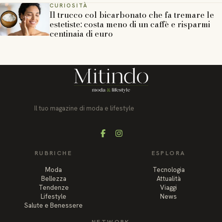
CURIOSITÀ
Il trucco col bicarbonato che fa tremare le
estetiste: costa meno di un caffè e risparmi
centinaia di euro
Il tuo magazine di moda e lifestyle
Facebook
Instagram
RUBRICHE
ESPLORA
Moda
Tecnologia
Bellezza
Attualità
Tendenze
Viaggi
Lifestyle
News
Salute e Benessere