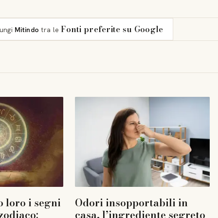
Fonti preferite su Google
iungi
Mitindo
tra le
 loro i segni
Odori insopportabili in
 zodiaco:
casa, l’ingrediente segreto