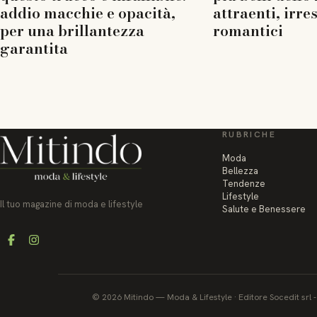
addio macchie e opacità,
attraenti, irres
per una brillantezza
romantici
garantita
RUBRICHE
Moda
Bellezza
Tendenze
Lifestyle
Il tuo magazine di moda e lifestyle
Salute e Benessere
Facebook
Instagram
©
2026
Mitindo
—
Moda & Lifestyle
·
Editore Socedit srl