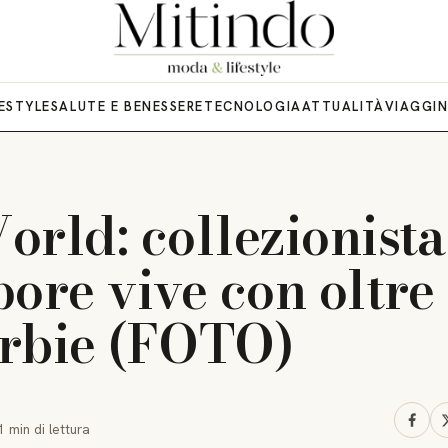
FESTYLE
SALUTE E BENESSERE
TECNOLOGIA
ATTUALITÀ
VIAGGI
orld: collezionista
ore vive con oltre
rbie (FOTO)
1 min
di lettura