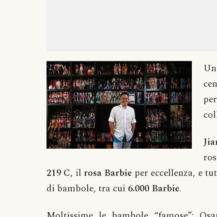
Un
cen
per
col
Ji
ro
219 C
, il
rosa Barbie
per eccellenza, e tu
di bambole, tra cui
6.000 Barbie
.
Moltissime le bambole “famose”: Os