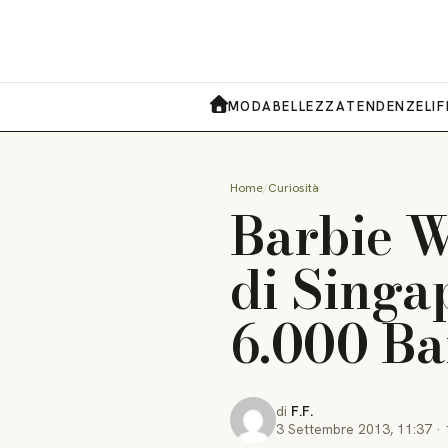
MODA
BELLEZZA
TENDENZE
LI
HOME
Home
Curiosità
Barbie W
di Singap
6.000 Ba
di
F.F.
3 Settembre 2013
,
11:37
·