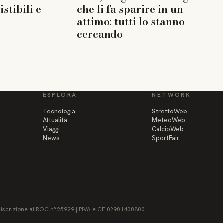
istibili e
che li fa sparire in un
attimo: tutti lo stanno
cercando
ESPLORA
NETWORK
Tecnologia
StrettoWeb
Attualità
MeteoWeb
Viaggi
CalcioWeb
News
SportFair
 - iscrizione al ROC n°25929 | PIVA e CF 02901400800