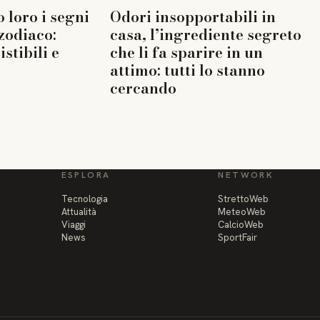
 loro i segni
Odori insopportabili in
 zodiaco:
casa, l’ingrediente segreto
istibili e
che li fa sparire in un
attimo: tutti lo stanno
cercando
ESPLORA
NETWORK
Tecnologia
StrettoWeb
Attualità
MeteoWeb
Viaggi
CalcioWeb
News
SportFair