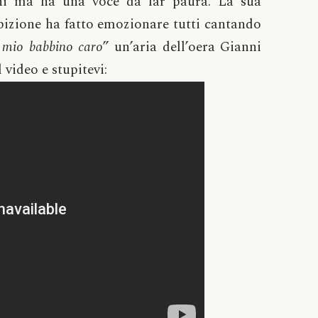
ni ma ha una voce da far paura. La sua
bizione ha fatto emozionare tutti cantando
mio babbino caro
” un’aria dell’oera Gianni
l video e stupitevi: