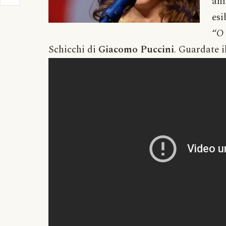
an
esi
“
O 
Schicchi di
Giacomo Puccini
. Guardate i