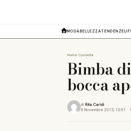
MODA
BELLEZZA
TENDENZE
LI
HOME
Home
Curiosità
Bimba di 
bocca ap
di
Rita Caridi
8 Novembre 2013
,
10:51
·