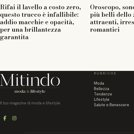
Rifai il lavello a costo zero,
Oroscopo, sono
questo trucco è infallibile:
più belli dello
addio macchie e opacità,
attraenti, irres
per una brillantezza
romantici
garantita
RUBRICHE
Moda
Bellezza
Tendenze
Lifestyle
Il tuo magazine di moda e lifestyle
Salute e Benessere
Facebook
Instagram