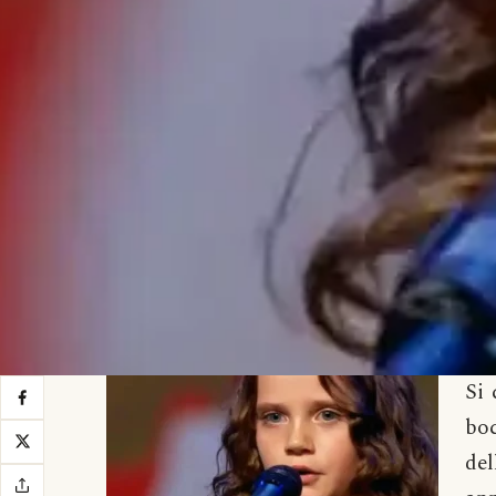
Si
bo
del