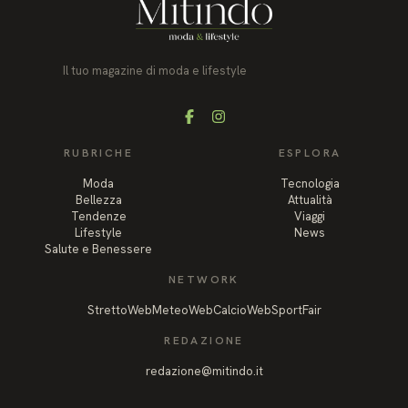
Il tuo magazine di moda e lifestyle
Facebook
Instagram
RUBRICHE
ESPLORA
Moda
Tecnologia
Bellezza
Attualità
Tendenze
Viaggi
Lifestyle
News
Salute e Benessere
NETWORK
StrettoWeb
MeteoWeb
CalcioWeb
SportFair
REDAZIONE
redazione@mitindo.it