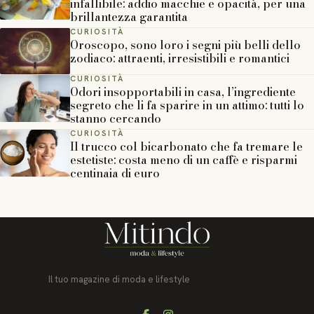
infallibile: addio macchie e opacità, per una
brillantezza garantita
CURIOSITÀ
Oroscopo, sono loro i segni più belli dello
zodiaco: attraenti, irresistibili e romantici
CURIOSITÀ
Odori insopportabili in casa, l’ingrediente
segreto che li fa sparire in un attimo: tutti lo
stanno cercando
CURIOSITÀ
Il trucco col bicarbonato che fa tremare le
estetiste: costa meno di un caffè e risparmi
centinaia di euro
Il tuo magazine di moda e lifestyle