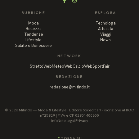
Facebook
Instagram
RUBRICHE
ESPLORA
Moda
Tecnologia
Bellezza
Attualità
Tendenze
Viaggi
Lifestyle
News
Salute e Benessere
NETWORK
StrettoWeb
MeteoWeb
CalcioWeb
SportFair
REDAZIONE
redazione@mitindo.it
©
2026
Mitindo
—
Moda & Lifestyle
·
Editore Socedit srl - iscrizione al ROC
n°25929 | PIVA e CF 02901400800
Info
Note legali
Privacy
↑
TORNA SU