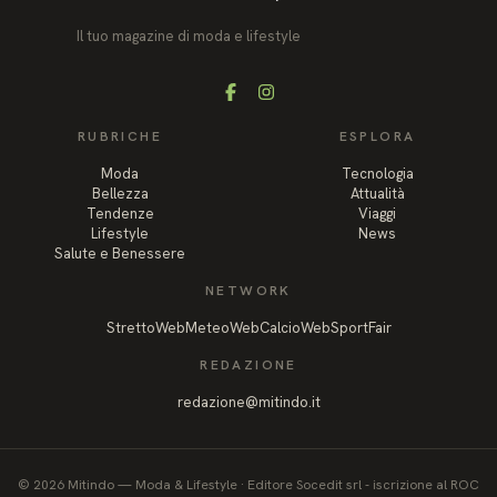
Il tuo magazine di moda e lifestyle
Facebook
Instagram
RUBRICHE
ESPLORA
Moda
Tecnologia
Bellezza
Attualità
Tendenze
Viaggi
Lifestyle
News
Salute e Benessere
NETWORK
StrettoWeb
MeteoWeb
CalcioWeb
SportFair
REDAZIONE
redazione@mitindo.it
©
2026
Mitindo
—
Moda & Lifestyle
·
Editore Socedit srl - iscrizione al ROC