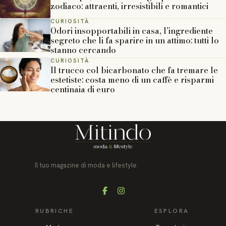
zodiaco: attraenti, irresistibili e romantici
CURIOSITÀ
Odori insopportabili in casa, l’ingrediente
segreto che li fa sparire in un attimo: tutti lo
stanno cercando
CURIOSITÀ
Il trucco col bicarbonato che fa tremare le
estetiste: costa meno di un caffè e risparmi
centinaia di euro
Il tuo magazine di moda e lifestyle
Facebook
Instagram
RUBRICHE
ESPLORA