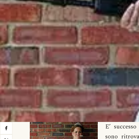
E’ successo
sono ritrov