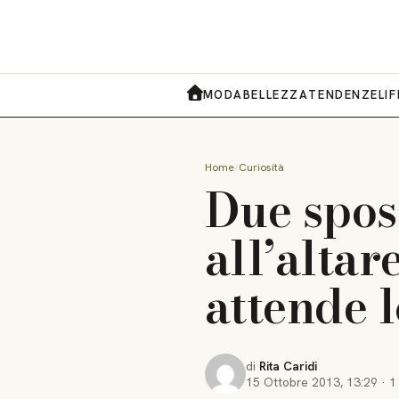
MODA
BELLEZZA
TENDENZE
LI
HOME
Home
Curiosità
Due spos
all’altar
attende 
di
Rita Caridi
15 Ottobre 2013
,
13:29
·
1