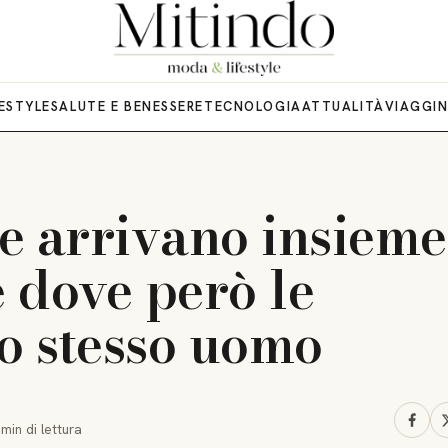
FESTYLE
SALUTE E BENESSERE
TECNOLOGIA
ATTUALITÀ
VIAGGI
e arrivano insieme
e dove però le
lo stesso uomo
 min
di lettura