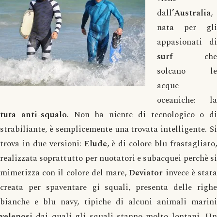
dall’
Australia
,
nata per gli
appasionati di
surf
che
solcano le
acque
oceaniche: la
tuta anti-squalo
. Non ha niente di tecnologico o di
strabiliante, è semplicemente una trovata intelligente. Si
trova in due versioni:
Elude
, è di colore blu frastagliato
realizzata soprattutto per nuotatori e subacquei perchè si
mimetizza con il colore del mare,
Deviator
invece è stat
creata per spaventare gi squali, presenta delle righe
bianche e blu navy, tipiche di alcuni animali marini
velenosi
dai quali gli squali stanno molto lontani. Un