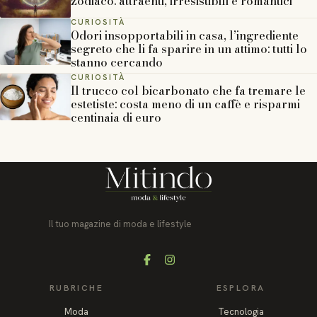
zodiaco: attraenti, irresistibili e romantici
CURIOSITÀ
Odori insopportabili in casa, l’ingrediente
segreto che li fa sparire in un attimo: tutti lo
stanno cercando
CURIOSITÀ
Il trucco col bicarbonato che fa tremare le
estetiste: costa meno di un caffè e risparmi
centinaia di euro
Il tuo magazine di moda e lifestyle
Facebook
Instagram
RUBRICHE
ESPLORA
Moda
Tecnologia