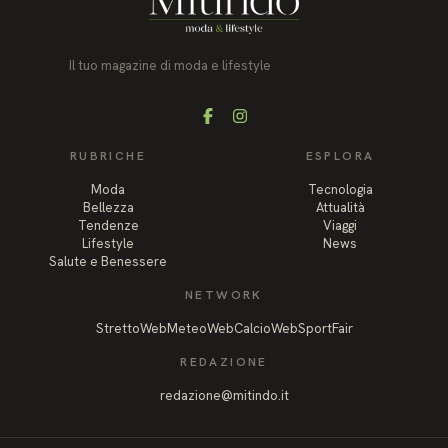
Il tuo magazine di moda e lifestyle
Facebook
Instagram
RUBRICHE
ESPLORA
Moda
Tecnologia
Bellezza
Attualità
Tendenze
Viaggi
Lifestyle
News
Salute e Benessere
NETWORK
StrettoWeb
MeteoWeb
CalcioWeb
SportFair
REDAZIONE
redazione@mitindo.it