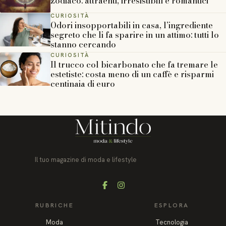
zodiaco: attraenti, irresistibili e romantici
CURIOSITÀ
Odori insopportabili in casa, l’ingrediente
segreto che li fa sparire in un attimo: tutti lo
stanno cercando
CURIOSITÀ
Il trucco col bicarbonato che fa tremare le
estetiste: costa meno di un caffè e risparmi
centinaia di euro
Il tuo magazine di moda e lifestyle
Facebook
Instagram
RUBRICHE
ESPLORA
Moda
Tecnologia