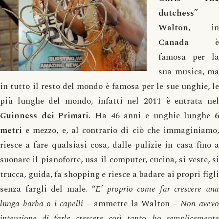
dutchess”
Walton
, in
Canada
è
famosa per la
sua musica, ma
in tutto il resto del mondo è famosa per le sue unghie, le
più lunghe del mondo, infatti nel 2011 è entrata nel
Guinness
dei
Primati
. Ha 46 anni e unghie lunghe
metri
e mezzo, e, al contrario di ciò che immaginiamo,
riesce a fare qualsiasi cosa, dalle pulizie in casa fino a
suonare il pianoforte, usa il computer, cucina, si veste, si
trucca, guida, fa shopping e riesce a badare ai propri figli
senza fargli del male. “
E’ proprio come far crescere un
lunga barba o i capelli
– ammette la Walton –
Non avev
intenzione di farle crescere così tanto, ho semplicemente