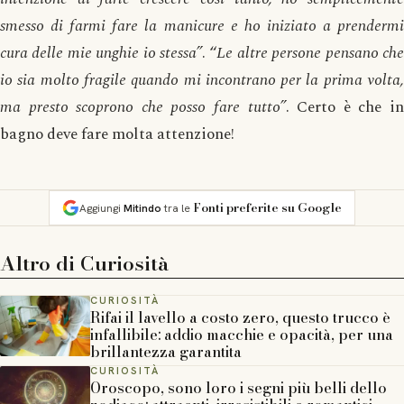
smesso di farmi fare la manicure e ho iniziato a prendermi
cura delle mie unghie io stessa”
. “
Le altre persone pensano ch
io sia molto fragile quando mi incontrano per la prima volta,
ma presto scoprono che posso fare tutto”
. Certo è che i
bagno deve fare molta attenzione!
Fonti preferite su Google
Aggiungi
Mitindo
tra le
Altro di
Curiosità
CURIOSITÀ
Rifai il lavello a costo zero, questo trucco è
infallibile: addio macchie e opacità, per una
brillantezza garantita
CURIOSITÀ
Oroscopo, sono loro i segni più belli dello