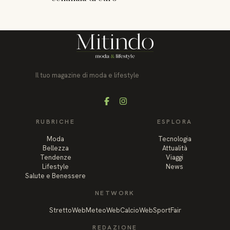
Il tuo magazine di moda e lifestyle
Facebook
Instagram
RUBRICHE
ESPLORA
Moda
Tecnologia
Bellezza
Attualità
Tendenze
Viaggi
Lifestyle
News
Salute e Benessere
NETWORK
StrettoWeb
MeteoWeb
CalcioWeb
SportFair
REDAZIONE