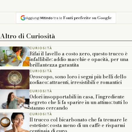
Fonti preferite su Google
Aggiungi
Mitindo
tra le
Altro di
Curiosità
CURIOSITÀ
Rifai il lavello a costo zero, questo trucco è
infallibile: addio macchie e opacità, per una
brillantezza garantita
CURIOSITÀ
Oroscopo, sono loro i segni più belli dello
zodiaco: attraenti, irresistibili e romantici
CURIOSITÀ
Odori insopportabili in casa, l’ingrediente
segreto che li fa sparire in un attimo: tutti lo
stanno cercando
CURIOSITÀ
Il trucco col bicarbonato che fa tremare le
estetiste: costa meno di un caffè e risparmi
centinaia di euro