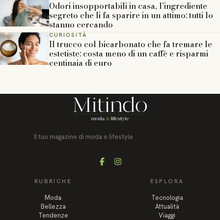
Odori insopportabili in casa, l’ingrediente
segreto che li fa sparire in un attimo: tutti lo
stanno cercando
CURIOSITÀ
Il trucco col bicarbonato che fa tremare le
estetiste: costa meno di un caffè e risparmi
centinaia di euro
Il tuo magazine di moda e lifestyle
Facebook
Instagram
RUBRICHE
ESPLORA
Moda
Tecnologia
Bellezza
Attualità
Tendenze
Viaggi