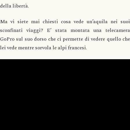
della libertà.
Ma vi siete mai chiesti cosa vede un’aquila nei suoi
sconfinati viaggi? E’ stata montata una telecamera
GoPro sul suo dorso che ci permette di vedere quello che
lei vede mentre sorvola le alpi francesi.