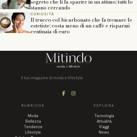
segreto che li fa sparire in un attimo: tutti lo
stanno cercando
CURIOSITÀ
Il trucco col bicarbonato che fa tremare le
estetiste: costa meno di un caffè e risparmi
centinaia di euro
Il tuo magazine di moda e lifestyle
Facebook
Instagram
RUBRICHE
ESPLORA
Moda
Tecnologia
Bellezza
Attualità
Tendenze
Viaggi
Lifestyle
News