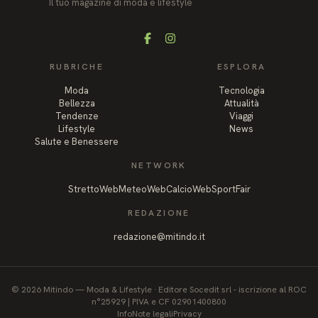
Il tuo magazine di moda e lifestyle
Facebook
Instagram
RUBRICHE
ESPLORA
Moda
Tecnologia
Bellezza
Attualità
Tendenze
Viaggi
Lifestyle
News
Salute e Benessere
NETWORK
StrettoWeb
MeteoWeb
CalcioWeb
SportFair
REDAZIONE
redazione@mitindo.it
©
2026
Mitindo
—
Moda & Lifestyle
·
Editore Socedit srl - iscrizione al ROC
n°25929 | PIVA e CF 02901400800
Info
Note legali
Privacy