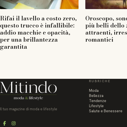
Rifai il lavello a costo zero,
Oroscopo, sono
questo trucco è infallibile:
più belli dello
addio macchie e opacità,
attraenti, irres
per una brillantezza
romantici
garantita
RUBRICHE
Moda
Bellezza
Tendenze
Lifestyle
Il tuo magazine di moda e lifestyle
Salute e Benessere
Facebook
Instagram