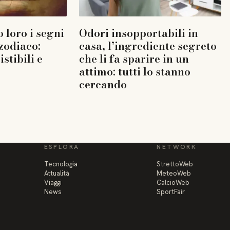
 loro i segni
Odori insopportabili in
 zodiaco:
casa, l’ingrediente segreto
istibili e
che li fa sparire in un
attimo: tutti lo stanno
cercando
ESPLORA
NETWORK
Tecnologia
StrettoWeb
Attualità
MeteoWeb
Viaggi
CalcioWeb
News
SportFair