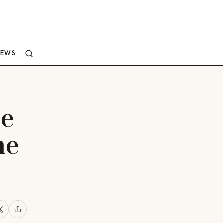
NEWS
ne
ne