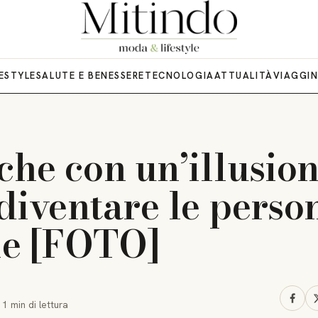
FESTYLE
SALUTE E BENESSERE
TECNOLOGIA
ATTUALITÀ
VIAGGI
 che con un’illusio
 diventare le perso
le [FOTO]
·
1 min
di lettura