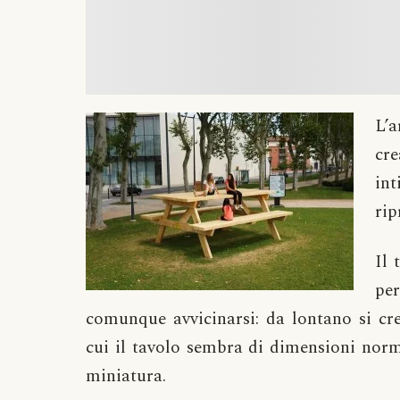
L’a
cr
in
rip
Il 
per
comunque avvicinarsi: da lontano si cre
cui il tavolo sembra di dimensioni norm
miniatura.