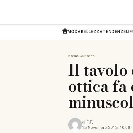
MODA
BELLEZZA
TENDENZE
LI
HOME
Home
Curiosità
Il tavolo
ottica fa
minusco
di
F.F.
13 Novembre 2013
,
10:08