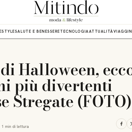
FESTYLE
SALUTE E BENESSERE
TECNOLOGIA
ATTUALITÀ
VIAGGI
 di Halloween, ecc
ni più divertenti
se Stregate (FOTO)
·
1 min
di lettura