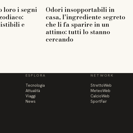
 loro i segni
Odori insopportabili in
 zodiaco:
casa, l’ingrediente segreto
istibili e
che li fa sparire in un
attimo: tutti lo stanno
cercando
ESPLORA
NETWORK
Tecnologia
StrettoWeb
Attualità
MeteoWeb
Viaggi
CalcioWeb
News
SportFair