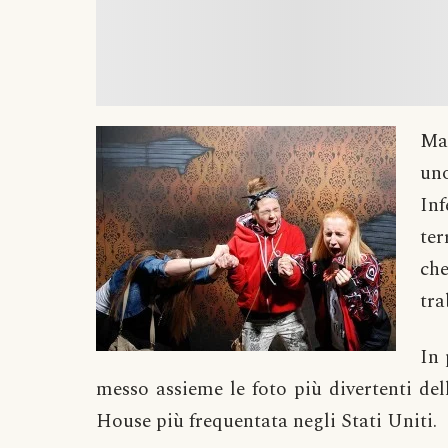
Ma
uno
Inf
ter
ch
tra
In 
messo assieme le foto più divertenti de
House più frequentata negli Stati Uniti.