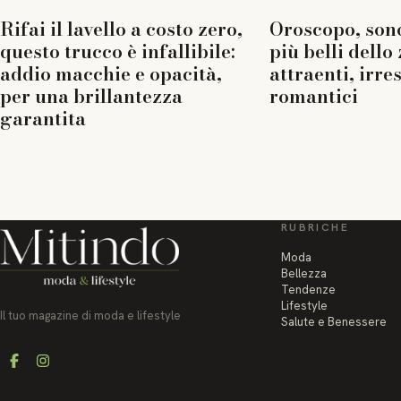
Rifai il lavello a costo zero,
Oroscopo, sono
questo trucco è infallibile:
più belli dello
addio macchie e opacità,
attraenti, irres
per una brillantezza
romantici
garantita
RUBRICHE
Moda
Bellezza
Tendenze
Lifestyle
Il tuo magazine di moda e lifestyle
Salute e Benessere
Facebook
Instagram