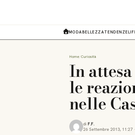
MODA
BELLEZZA
TENDENZE
LI
HOME
Home
Curiosità
In attesa
le reazio
nelle Ca
di
F.F.
26 Settembre 2013
,
11:27