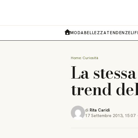
MODA
BELLEZZA
TENDENZE
LI
HOME
Home
Curiosità
La stessa
trend de
di
Rita Caridi
17 Settembre 2013
,
15:07