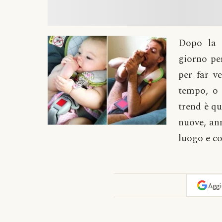
Dopo la 
giorno pe
per far v
tempo, o 
trend è qu
nuove, ann
luogo e co
Agg