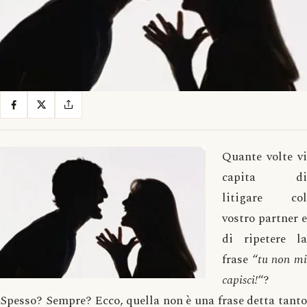
Quante volte vi
capita di
litigare col
vostro partner e
di ripetere la
frase “
tu non m
capisci!
“?
Spesso? Sempre? Ecco, quella non è una frase detta tanto