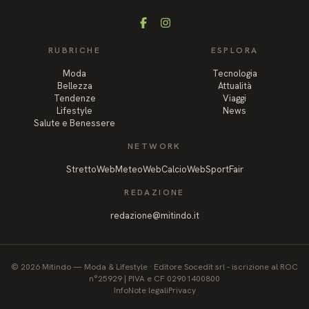
Facebook
Instagram
RUBRICHE
ESPLORA
Moda
Tecnologia
Bellezza
Attualità
Tendenze
Viaggi
Lifestyle
News
Salute e Benessere
NETWORK
StrettoWeb
MeteoWeb
CalcioWeb
SportFair
REDAZIONE
redazione@mitindo.it
©
2026
Mitindo
—
Moda & Lifestyle
·
Editore Socedit srl - iscrizione al ROC
n°25929 | PIVA e CF 02901400800
Info
Note legali
Privacy