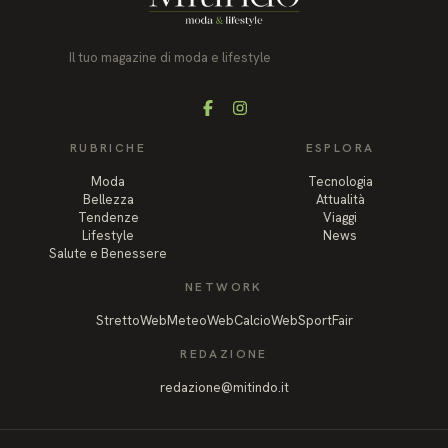
Il tuo magazine di moda e lifestyle
Facebook
Instagram
RUBRICHE
ESPLORA
Moda
Tecnologia
Bellezza
Attualità
Tendenze
Viaggi
Lifestyle
News
Salute e Benessere
NETWORK
StrettoWeb
MeteoWeb
CalcioWeb
SportFair
REDAZIONE
redazione@mitindo.it