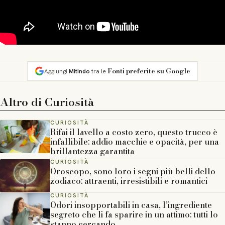
Fonti preferite su Google
Aggiungi
Mitindo
tra le
Altro di
Curiosità
CURIOSITÀ
Rifai il lavello a costo zero, questo trucco è
infallibile: addio macchie e opacità, per una
brillantezza garantita
CURIOSITÀ
Oroscopo, sono loro i segni più belli dello
zodiaco: attraenti, irresistibili e romantici
CURIOSITÀ
Odori insopportabili in casa, l’ingrediente
segreto che li fa sparire in un attimo: tutti lo
stanno cercando