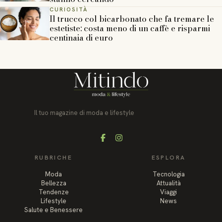
CURIOSITÀ
Il trucco col bicarbonato che fa tremare le
estetiste: costa meno di un caffè e risparmi
centinaia di euro
Il tuo magazine di moda e lifestyle
Facebook
Instagram
RUBRICHE
ESPLORA
Moda
Tecnologia
Bellezza
Attualità
Tendenze
Viaggi
Lifestyle
News
Salute e Benessere