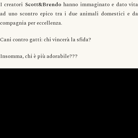
I creatori
Scott&Brendo
hanno immaginato e dato vit
ad uno scontro epico tra i due animali domestici e da
compagnia per eccellenza.
Cani contro gatti: chi vincerà la sfida?
Insomma, chi è più adorabile???