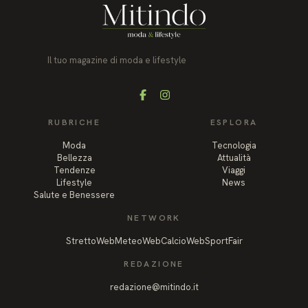
Il tuo magazine di moda e lifestyle
Facebook
Instagram
RUBRICHE
ESPLORA
Moda
Tecnologia
Bellezza
Attualità
Tendenze
Viaggi
Lifestyle
News
Salute e Benessere
NETWORK
StrettoWeb
MeteoWeb
CalcioWeb
SportFair
REDAZIONE
redazione@mitindo.it