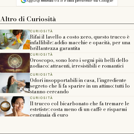
Fonti preferite su Google
Aggiungi
Mitindo
tra le
Altro di
Curiosità
CURIOSITÀ
Rifai il lavello a costo zero, questo trucco è
infallibile: addio macchie e opacità, per una
brillantezza garantita
CURIOSITÀ
Oroscopo, sono loro i segni più belli dello
zodiaco: attraenti, irresistibili e romantici
CURIOSITÀ
Odori insopportabili in casa, l’ingrediente
segreto che li fa sparire in un attimo: tutti lo
stanno cercando
CURIOSITÀ
Il trucco col bicarbonato che fa tremare le
estetiste: costa meno di un caffè e risparmi
centinaia di euro