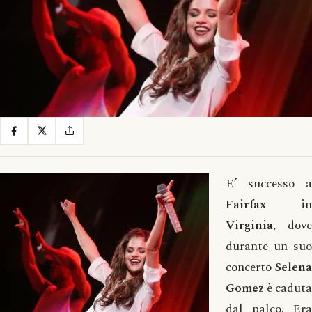
E’ successo a
Fairfax
in
Virginia
, dove
durante un suo
concerto
Selena
Gomez
è caduta
dal palco. Era