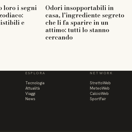
 loro i segni
Odori insopportabili in
 zodiaco:
casa, l’ingrediente segreto
istibili e
che li fa sparire in un
attimo: tutti lo stanno
cercando
ESPLORA
NETWORK
Tecnologia
StrettoWeb
Attualità
MeteoWeb
Viaggi
CalcioWeb
News
SportFair