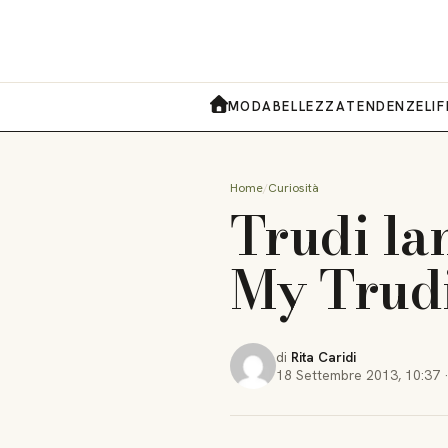
MODA
BELLEZZA
TENDENZE
LI
HOME
Home
Curiosità
Trudi lan
My Trud
di
Rita Caridi
18 Settembre 2013
,
10:37