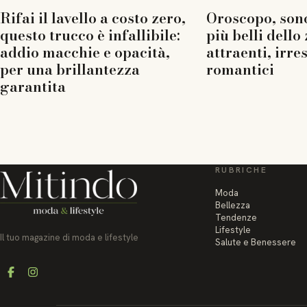
Rifai il lavello a costo zero,
Oroscopo, sono
questo trucco è infallibile:
più belli dello
addio macchie e opacità,
attraenti, irres
per una brillantezza
romantici
garantita
RUBRICHE
Moda
Bellezza
Tendenze
Lifestyle
Il tuo magazine di moda e lifestyle
Salute e Benessere
Facebook
Instagram