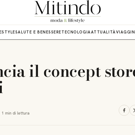
FESTYLE
SALUTE E BENESSERE
TECNOLOGIA
ATTUALITÀ
VIAGGI
cia il concept stor
i
·
1 min
di lettura