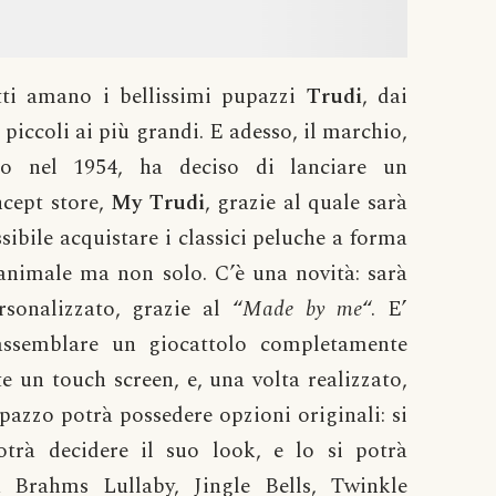
tti amano i bellissimi pupazzi
Trudi
, dai
 piccoli ai più grandi. E adesso, il marchio,
to nel 1954, ha deciso di lanciare un
cept store,
My
Trudi
, grazie al quale sarà
sibile acquistare i classici peluche a forma
animale ma non solo. C’è una novità: sarà
sonalizzato, grazie al “
Made by me
“. E’
, assemblare un giocattolo completamente
 un touch screen, e, una volta realizzato,
pazzo potrà possedere opzioni originali: si
otrà decidere il suo look, e lo si potrà
a Brahms Lullaby, Jingle Bells, Twinkle