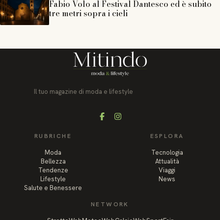
Fabio Volo al Festival Dantesco ed è subito
tre metri sopra i cieli
Il tuo magazine di moda e lifestyle
Facebook
Instagram
RUBRICHE
ESPLORA
Moda
Tecnologia
Bellezza
Attualità
Tendenze
Viaggi
Lifestyle
News
Salute e Benessere
NETWORK