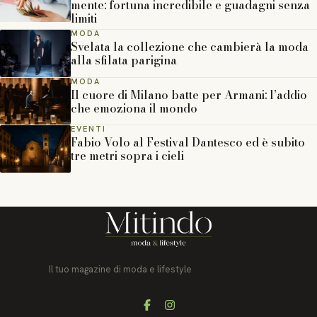
mente: fortuna incredibile e guadagni senza
limiti
MODA
Svelata la collezione che cambierà la moda
alla sfilata parigina
MODA
Il cuore di Milano batte per Armani: l’addio
che emoziona il mondo
EVENTI
Fabio Volo al Festival Dantesco ed è subito
tre metri sopra i cieli
Il tuo magazine di moda e lifestyle
Facebook
Instagram