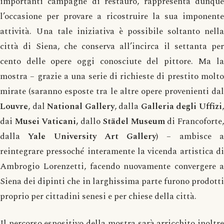
importanti campagne di restauro, rappresenta dunque
l’occasione per provare a ricostruire la sua imponente
attività. Una tale iniziativa è possibile soltanto nella
città di Siena, che conserva all’incirca il settanta per
cento delle opere oggi conosciute del pittore. Ma la
mostra – grazie a una serie di richieste di prestito molto
mirate (saranno esposte tra le altre opere provenienti dal
Louvre
, dal
National Gallery
, dalla
Galleria degli Uffizi
dai
Musei Vaticani,
dallo
Städel Museum
di Francoforte,
dalla
Yale University Art Gallery
) – ambisce 
reintegrare pressoché interamente la vicenda artistica di
Ambrogio Lorenzetti, facendo nuovamente convergere a
Siena dei dipinti che in larghissima parte furono prodotti
proprio per cittadini senesi e per chiese della città.
Il percorso espositivo della mostra sarà arricchito inoltre