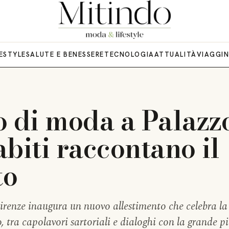
FESTYLE
SALUTE E BENESSERE
TECNOLOGIA
ATTUALITÀ
VIAGGI
o di moda a Palazz
 abiti raccontano il
to
renze inaugura un nuovo allestimento che celebra la 
 tra capolavori sartoriali e dialoghi con la grande p