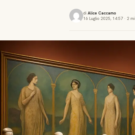
di
Alice Caccamo
16 Luglio 2025
,
14:57
·
2 mi