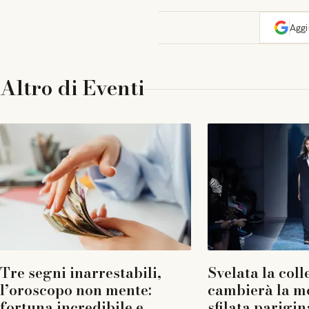
Agg
Altro di
Eventi
Tre segni inarrestabili,
Svelata la coll
l’oroscopo non mente:
cambierà la m
fortuna incredibile e
sfilata parigin