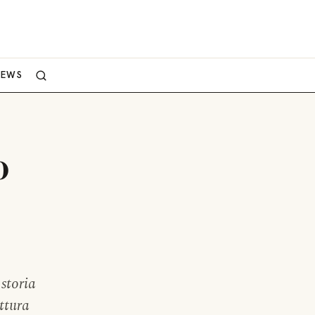
NEWS
o
storia
ittura