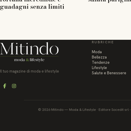
guadagni senza limiti
RUBRICHE
Moda
Bellezza
Tendenze
Lifestyle
Il tuo magazine di moda e lifestyle
Salute e Benessere
Facebook
Instagram
©
2026
Mitindo
—
Moda & Lifestyle
·
Editore Socedit srl