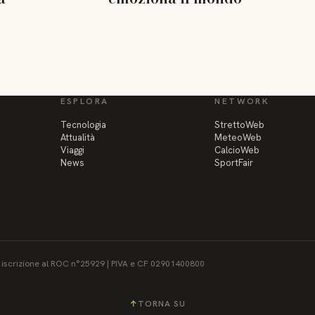
ESPLORA
NETWORK
Tecnologia
StrettoWeb
Attualità
MeteoWeb
Viaggi
CalcioWeb
News
SportFair
 - iscrizione al ROC n°25929 | PIVA e CF 02901400800
↑
TORNA SU