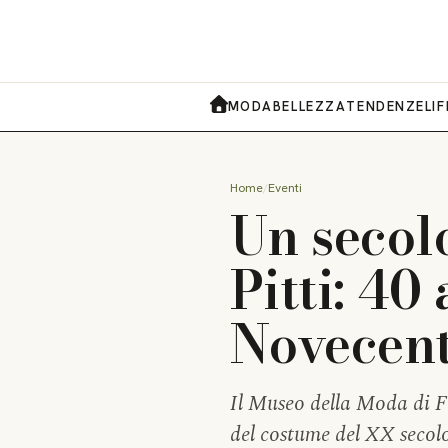
MODA
BELLEZZA
TENDENZE
LI
HOME
Home
Eventi
Un secol
Pitti: 40
Novecen
Il Museo della Moda di Fi
del costume del XX secolo,