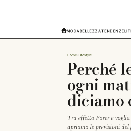
MODA
BELLEZZA
TENDENZE
LI
HOME
Home
Lifestyle
Perché l
ogni mat
diciamo 
Tra effetto Forer e vogli
apriamo le previsioni del