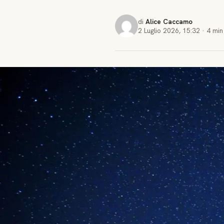
di
Alice Caccamo
2 Luglio 2026
,
15:32
·
4 min