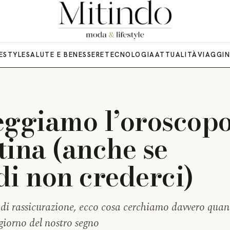
FESTYLE
SALUTE E BENESSERE
TECNOLOGIA
ATTUALITÀ
VIAGGI
eggiamo l’oroscop
tina (anche se
di non crederci)
a di rassicurazione, ecco cosa cerchiamo davvero qua
 giorno del nostro segno