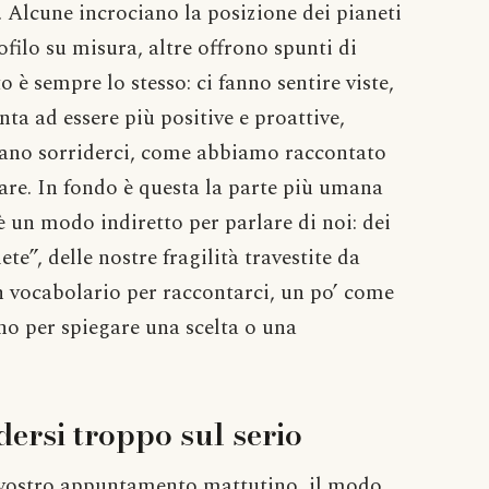
 Alcune incrociano la posizione dei pianeti
ofilo su misura, altre offrono spunti di
to è sempre lo stesso: ci fanno sentire viste,
ta ad essere più positive e proattive,
rano sorriderci, come abbiamo raccontato
lare. In fondo è questa la parte più umana
è un modo indiretto per parlare di noi: dei
te”, delle nostre fragilità travestite da
n vocabolario per raccontarci, un po’ come
gno per spiegare una scelta o una
ersi troppo sul serio
l vostro appuntamento mattutino, il modo