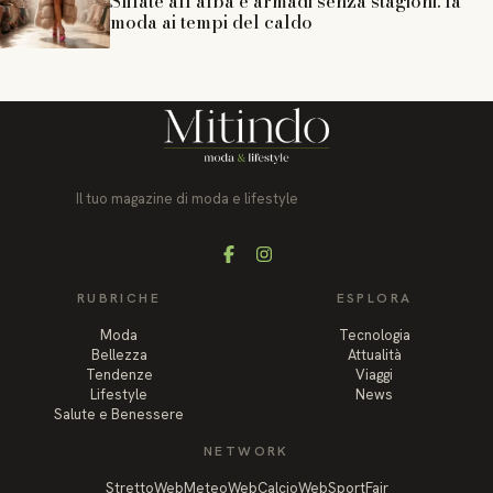
Sfilate all’alba e armadi senza stagioni: la
moda ai tempi del caldo
Il tuo magazine di moda e lifestyle
Facebook
Instagram
RUBRICHE
ESPLORA
Moda
Tecnologia
Bellezza
Attualità
Tendenze
Viaggi
Lifestyle
News
Salute e Benessere
NETWORK
StrettoWeb
MeteoWeb
CalcioWeb
SportFair