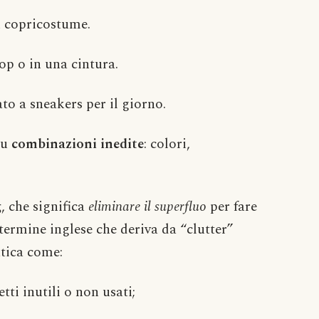
n copricostume.
op o in una cintura.
to a sneakers per il giorno.
su
combinazioni inedite
: colori,
g
, che significa
eliminare il superfluo
per fare
termine inglese che deriva da “clutter”
atica come:
ti inutili o non usati;