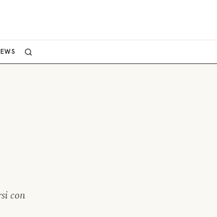
NEWS
e
rsi con