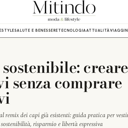
FESTYLE
SALUTE E BENESSERE
TECNOLOGIA
ATTUALITÀ
VIAGGI
sostenibile: crear
ivi senza comprare
vi
l remix dei capi già esistenti: guida pratica per vesti
sostenibilità, risparmio e libertà espressiva