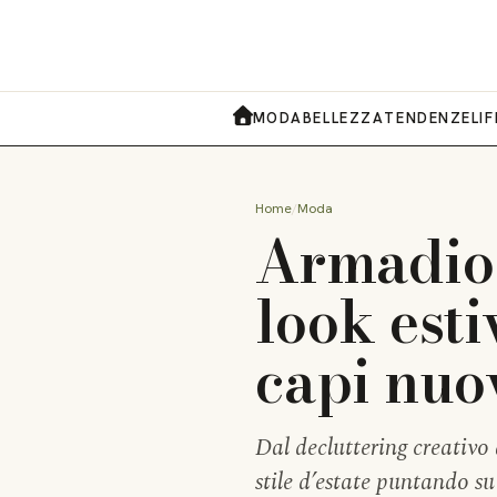
MODA
BELLEZZA
TENDENZE
LI
HOME
Home
Moda
Armadio 
look est
capi nuo
Dal decluttering creativo a
stile d’estate puntando su 