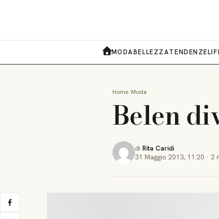
MODA
BELLEZZA
TENDENZE
LI
HOME
Home
Moda
Belen div
di
Rita Caridi
31 Maggio 2013
,
11:20
·
2 