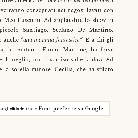
e dive americane,
”quelle che nel tempo libero
verranno consegnati nei negozi lavati con
o Meo Fusciuni. Ad applaudire lo show in
 piccolo
Santiago
,
Stefano De Martino
,
è anche
”una mamma fantastica”
. E a chi gli
ata, la cantante Emma Marrone, ha forse
 il meglio, con il sorriso sulle labbra. Ad
e la sorella minore,
Cecilia
, che ha sfilato
Fonti preferite su Google
iungi
Mitindo
tra le