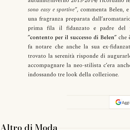
autunno/inverno 2013-2014) ricordano l
sono easy e sportive”
, commenta Belen, e 
una fragranza preparata dall’aromatari
prima fila il fidanzato e padre del
”contento per il successo di Belen”
che 
fa notare che anche la sua ex-fidanz
trovato la serenità risponde di augurarle
accompagnare la neo-stilista c’era anch
indossando tre look della collezione.
Agg
Altro di
Moda