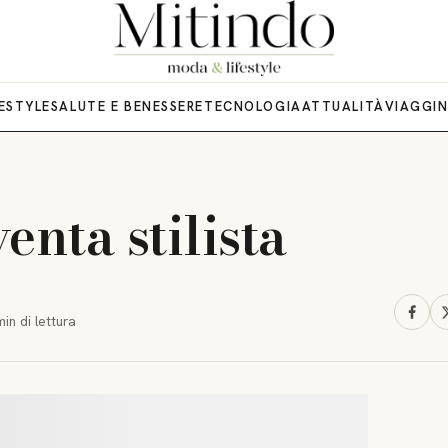
FESTYLE
SALUTE E BENESSERE
TECNOLOGIA
ATTUALITÀ
VIAGGI
enta stilista
min
di lettura