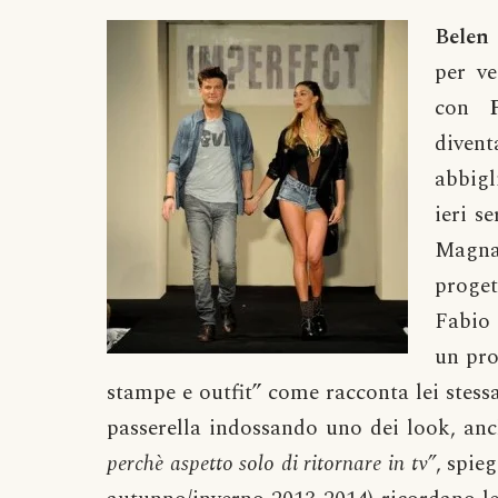
Belen
per ve
con
diven
abbig
ieri s
Magna
proget
Fabio 
un pro
stampe e outfit” come racconta lei stessa
passerella indossando uno dei look, an
perchè aspetto solo di ritornare in tv”
, spie