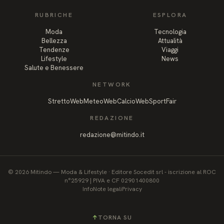
RUBRICHE
ESPLORA
Moda
Tecnologia
Bellezza
Attualità
Tendenze
Viaggi
Lifestyle
News
Salute e Benessere
NETWORK
StrettoWeb
MeteoWeb
CalcioWeb
SportFair
REDAZIONE
redazione@mitindo.it
©
2026
Mitindo
—
Moda & Lifestyle
·
Editore Socedit srl - iscrizione al ROC
n°25929 | PIVA e CF 02901400800
Info
Note legali
Privacy
↑
TORNA SU