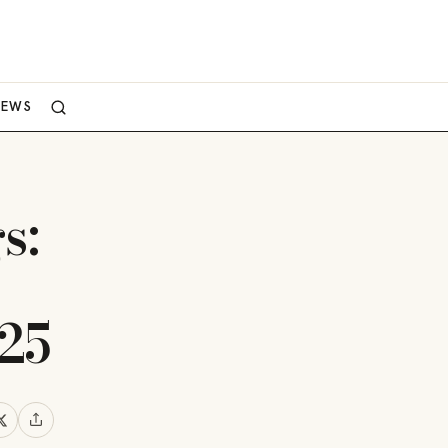
NEWS
s:
25