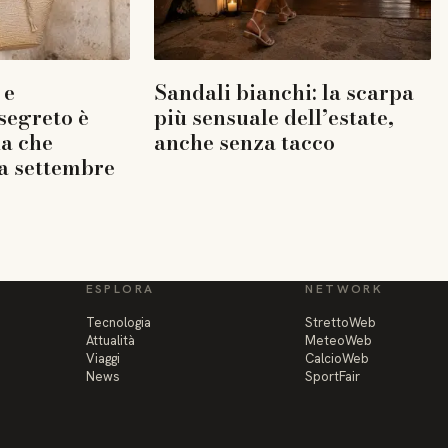
 e
Sandali bianchi: la scarpa
 segreto è
più sensuale dell’estate,
la che
anche senza tacco
a settembre
ESPLORA
NETWORK
Tecnologia
StrettoWeb
Attualità
MeteoWeb
Viaggi
CalcioWeb
News
SportFair