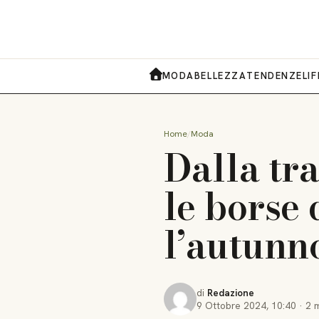
MODA
BELLEZZA
TENDENZE
LI
HOME
Home
Moda
Dalla tra
le borse 
l’autunn
di
Redazione
9 Ottobre 2024
,
10:40
·
2 