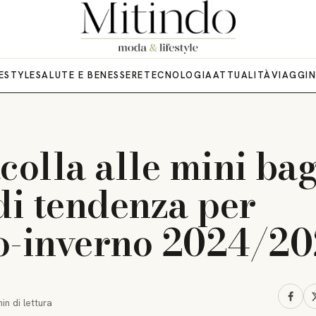
FESTYLE
SALUTE E BENESSERE
TECNOLOGIA
ATTUALITÀ
VIAGGI
colla alle mini bag
di tendenza per
o-inverno 2024/20
min
di lettura