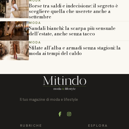
MODA
Borse tra saldi e indecisione: il segreto è
scegliere quella che userete anche a
settembre
MODA
Sandali bianchi: la scarpa più sensuale
dell’estate, anche senza tacco
MODA
Sfilate all’alba e armadi senza stagioni: la
moda ai tempi del caldo
Il tuo magazine di moda e lifestyle
Facebook
Instagram
RUBRICHE
ESPLORA