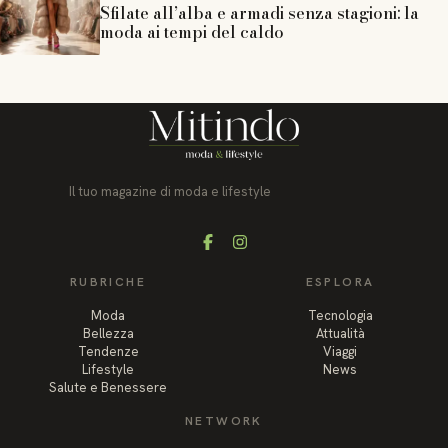
Sfilate all’alba e armadi senza stagioni: la
moda ai tempi del caldo
Il tuo magazine di moda e lifestyle
Facebook
Instagram
RUBRICHE
ESPLORA
Moda
Tecnologia
Bellezza
Attualità
Tendenze
Viaggi
Lifestyle
News
Salute e Benessere
NETWORK