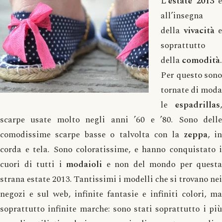
L’
estate
2013
è
all’insegna
della
vivacità
e
soprattutto
della
comodità
.
Per questo sono
tornate di moda
le
espadrillas
,
scarpe usate molto negli anni ’60 e ’80. Sono delle
comodissime scarpe basse o talvolta con la
zeppa
, in
corda e tela. Sono coloratissime, e hanno conquistato i
cuori di tutti i
modaioli
e non del mondo per questa
strana estate 2013. Tantissimi i modelli che si trovano nei
negozi e sul web, infinite fantasie e infiniti colori, ma
soprattutto infinite marche: sono stati soprattutto i più