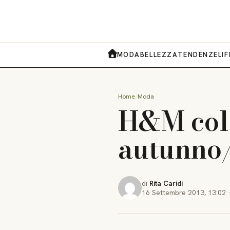
MODA
BELLEZZA
TENDENZE
LI
HOME
Home
Moda
H&M col
autunno/
di
Rita Caridi
16 Settembre 2013
,
13:02