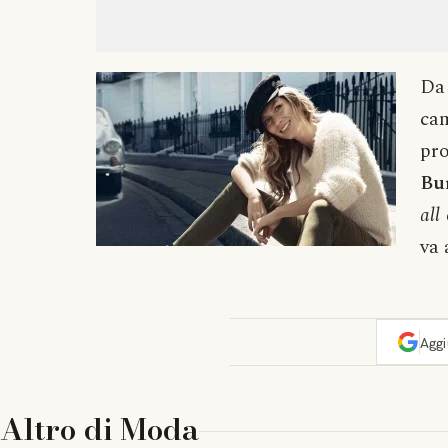
Da 
ca
pr
Bu
all
va 
Agg
Altro di
Moda