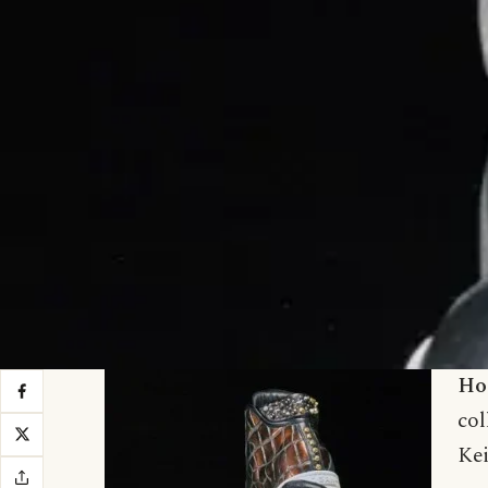
Ho
col
Kei