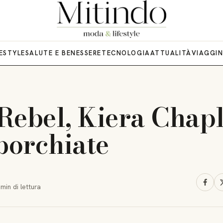
FESTYLE
SALUTE E BENESSERE
TECNOLOGIA
ATTUALITÀ
VIAGGI
ebel, Kiera Chapl
 borchiate
 min
di lettura