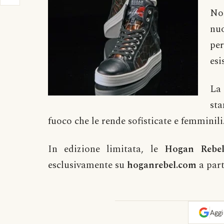
No
nuo
pe
esi
La
st
fuoco che le rende sofisticate e femminili
In edizione limitata, le
Hogan Rebel
esclusivamente su
hoganrebel.com
a part
Agg