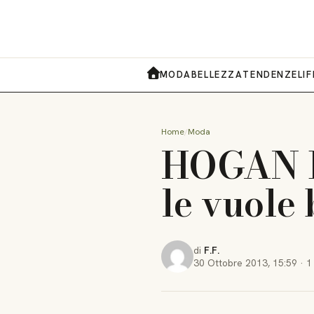
MODA
BELLEZZA
TENDENZE
LI
HOME
Home
Moda
HOGAN R
le vuole
di
F.F.
30 Ottobre 2013
,
15:59
·
1