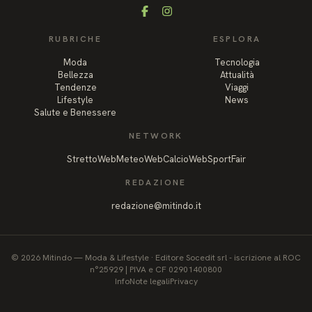
Facebook
Instagram
RUBRICHE
ESPLORA
Moda
Tecnologia
Bellezza
Attualità
Tendenze
Viaggi
Lifestyle
News
Salute e Benessere
NETWORK
StrettoWeb
MeteoWeb
CalcioWeb
SportFair
REDAZIONE
redazione@mitindo.it
©
2026
Mitindo
—
Moda & Lifestyle
·
Editore Socedit srl - iscrizione al ROC
n°25929 | PIVA e CF 02901400800
Info
Note legali
Privacy