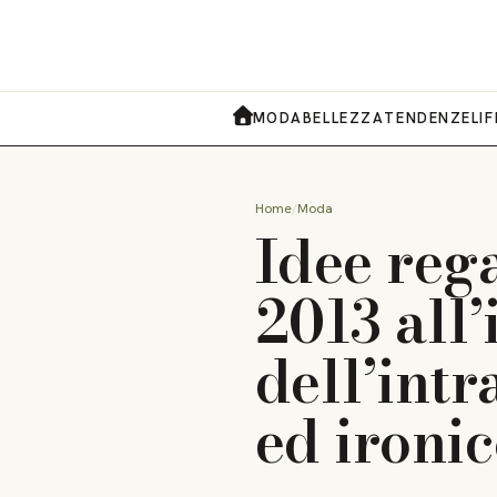
MODA
BELLEZZA
TENDENZE
LI
HOME
Home
Moda
Idee reg
2013 all
dell’intr
ed ironic