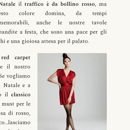
atale
il
traffico è da bollino rosso
, ma
esto colore domina, da tempi
memorabili, anche le nostre tavole
andite a festa, che sono una pace per gli
hi e una gioiosa attesa per il palato.
ed carpet
e il nostro
 Se vogliamo
 a Natale e a
 il
classico
i must per le
sa di rosso,
nco…lasciamo