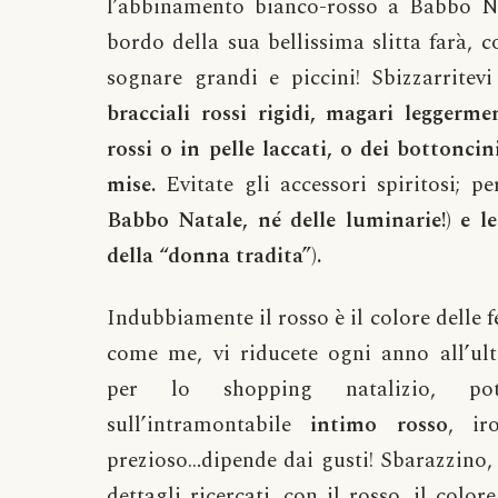
l’abbinamento bianco-rosso a Babbo N
bordo della sua bellissima slitta farà, 
sognare grandi e piccini! Sbizzarritev
bracciali rossi rigidi, magari leggerm
rossi o in pelle laccati, o dei bottonci
mise.
Evitate gli accessori spiritosi; p
Babbo Natale, né delle luminarie!) e le
della “donna tradita”).
Indubbiamente il rosso è il colore delle fe
come me, vi riducete ogni anno all’u
per lo shopping natalizio, pot
sull’intramontabile
intimo rosso
, ir
prezioso…dipende dai gusti! Sbarazzino,
dettagli ricercati, con il rosso, il color