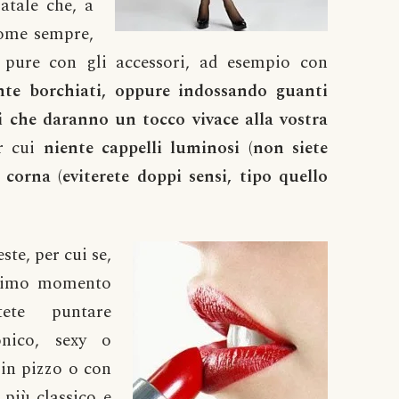
atale che, a
come sempre,
i pure con gli accessori, ad esempio con
ente borchiati, oppure indossando guanti
ni che daranno un tocco vivace alla vostra
er cui
niente cappelli luminosi (non siete
 corna (eviterete doppi sensi, tipo quello
ste, per cui se,
ltimo momento
ete puntare
onico, sexy o
 in pizzo o con
e più classico e