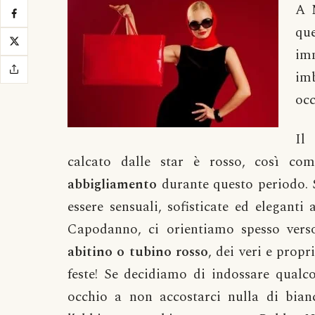
A
N
qu
im
imb
occ
Il
r
calcato dalle star è rosso, così com
abbigliamento
durante questo periodo.
essere sensuali, sofisticate ed eleganti
Capodanno, ci orientiamo spesso verso
abitino o tubino rosso
, dei veri e propr
feste! Se decidiamo di indossare qualco
occhio a non accostarci nulla di bia