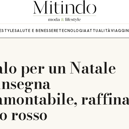
FESTYLE
SALUTE E BENESSERE
TECNOLOGIA
ATTUALITÀ
VIAGGI
alo per un Natale
’insegna
amontabile, raffin
o rosso