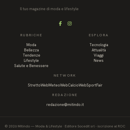
Il tuo magazine di moda e lifestyle
Facebook
Instagram
RUBRICHE
ESPLORA
Moda
Tecnologia
Bellezza
Attualità
Tendenze
Viaggi
Lifestyle
News
Salute e Benessere
NETWORK
StrettoWeb
MeteoWeb
CalcioWeb
SportFair
REDAZIONE
redazione@mitindo.it
©
2026
Mitindo
—
Moda & Lifestyle
·
Editore Socedit srl - iscrizione al ROC