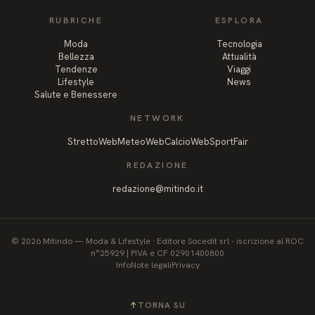
RUBRICHE
ESPLORA
Moda
Tecnologia
Bellezza
Attualità
Tendenze
Viaggi
Lifestyle
News
Salute e Benessere
NETWORK
StrettoWeb
MeteoWeb
CalcioWeb
SportFair
REDAZIONE
redazione@mitindo.it
©
2026
Mitindo
—
Moda & Lifestyle
·
Editore Socedit srl - iscrizione al ROC
n°25929 | PIVA e CF 02901400800
Info
Note legali
Privacy
↑
TORNA SU