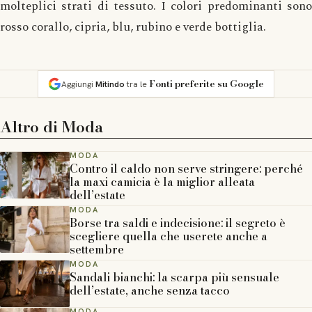
molteplici strati di tessuto. I colori predominanti sono
rosso corallo, cipria, blu, rubino e verde bottiglia.
Fonti preferite su Google
Aggiungi
Mitindo
tra le
Altro di
Moda
MODA
Contro il caldo non serve stringere: perché
la maxi camicia è la miglior alleata
dell’estate
MODA
Borse tra saldi e indecisione: il segreto è
scegliere quella che userete anche a
settembre
MODA
Sandali bianchi: la scarpa più sensuale
dell’estate, anche senza tacco
MODA