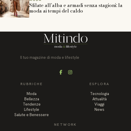
Sfilate all’alba e armadi senza stagioni: la
moda ai tempi del caldo
Il tuo magazine di moda e lifestyle
Facebook
Instagram
RUBRICHE
ESPLORA
Moda
Tecnologia
Bellezza
Attualità
Tendenze
Viaggi
Lifestyle
News
Salute e Benessere
NETWORK