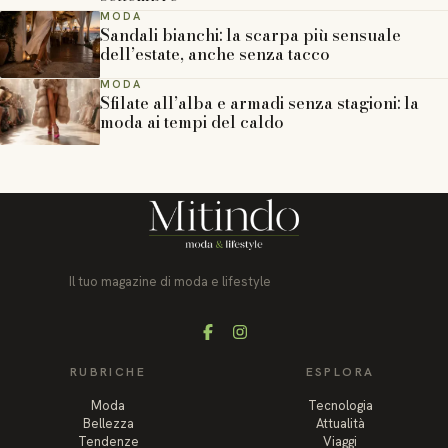
MODA
Sandali bianchi: la scarpa più sensuale
dell’estate, anche senza tacco
MODA
Sfilate all’alba e armadi senza stagioni: la
moda ai tempi del caldo
Il tuo magazine di moda e lifestyle
Facebook
Instagram
RUBRICHE
ESPLORA
Moda
Tecnologia
Bellezza
Attualità
Tendenze
Viaggi