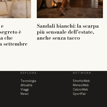
 e
Sandali bianchi: la scarpa
 segreto è
più sensuale dell’estate,
la che
anche senza tacco
a settembre
ESPLORA
NETWORK
Tecnologia
StrettoWeb
Attualità
MeteoWeb
Viaggi
CalcioWeb
News
SportFair