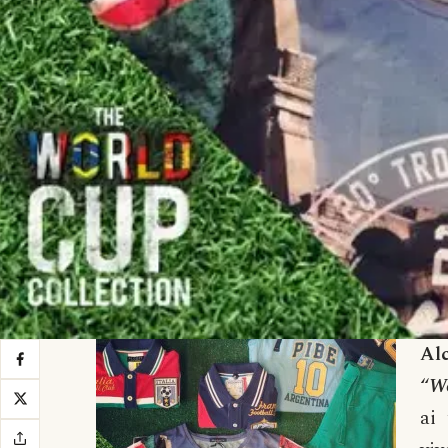
Al
“
Wo
ai