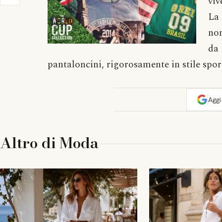
viv
La 
non
da 
pantaloncini, rigorosamente in stile sport
Agg
Altro di
Moda