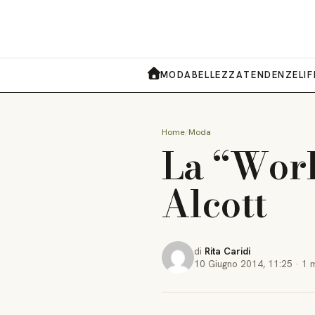
MODA
BELLEZZA
TENDENZE
LI
HOME
Home
Moda
La “Worl
Alcott
di
Rita Caridi
10 Giugno 2014
,
11:25
·
1 