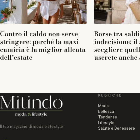
Contro il caldo non serve
Borse tra saldi
stringere: perché la maxi
indecisione: il
camicia è la miglior alleata
scegliere quel
dell’estate
userete anche 
RUBRICHE
Moda
Bellezza
Tendenze
Lifestyle
Il tuo magazine di moda e lifestyle
Salute e Benessere