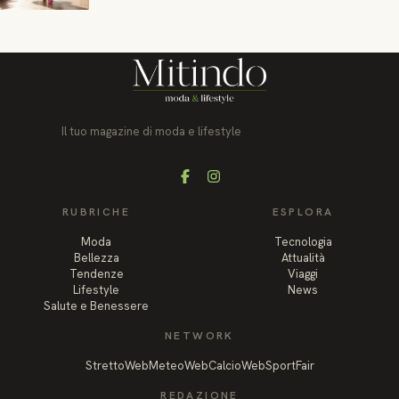
Il tuo magazine di moda e lifestyle
Facebook
Instagram
RUBRICHE
ESPLORA
Moda
Tecnologia
Bellezza
Attualità
Tendenze
Viaggi
Lifestyle
News
Salute e Benessere
NETWORK
StrettoWeb
MeteoWeb
CalcioWeb
SportFair
REDAZIONE