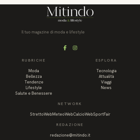
Il tuo magazine di moda e lifestyle
Facebook
Instagram
RUBRICHE
ESPLORA
Moda
Tecnologia
Bellezza
Attualità
Tendenze
Viaggi
Lifestyle
News
Salute e Benessere
NETWORK
StrettoWeb
MeteoWeb
CalcioWeb
SportFair
REDAZIONE
redazione@mitindo.it