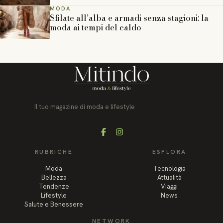
MODA
Sfilate all’alba e armadi senza stagioni: la
moda ai tempi del caldo
Il tuo magazine di moda e lifestyle
Facebook
Instagram
RUBRICHE
ESPLORA
Moda
Tecnologia
Bellezza
Attualità
Tendenze
Viaggi
Lifestyle
News
Salute e Benessere
NETWORK